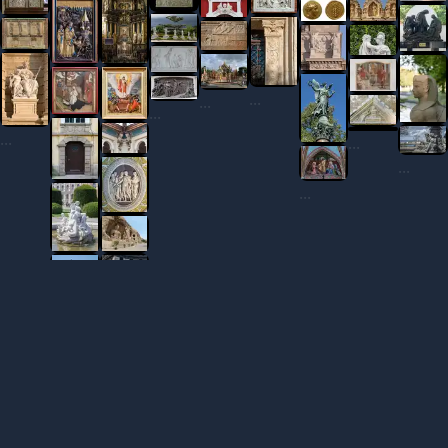
...
...
...
...
...
...
...
...
...