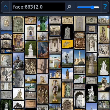
⌂
?
⚲