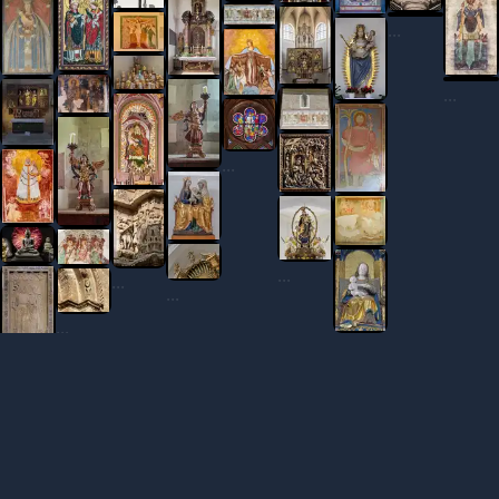
...
...
...
...
...
...
...
...
...