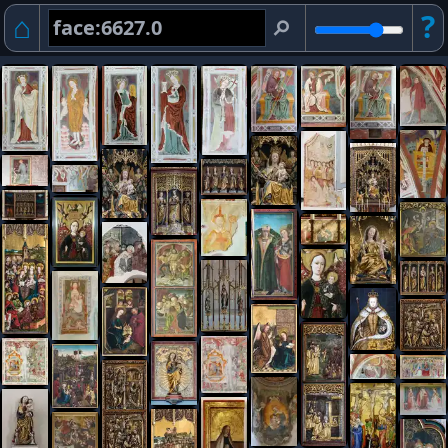
⌂
?
⚲