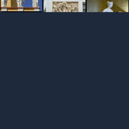
...
...