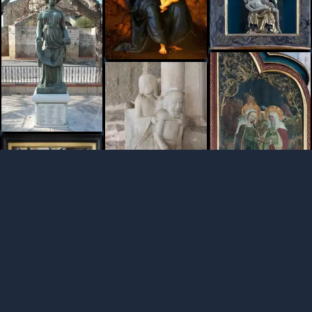
...
...