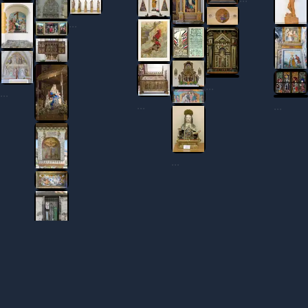
...
...
...
...
...
...
...
...