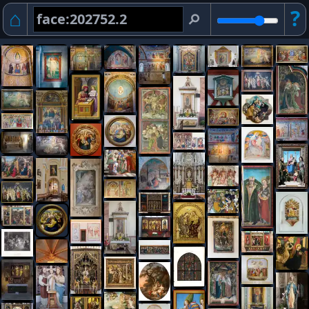
⌂
?
⚲