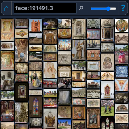
⌂
?
⚲