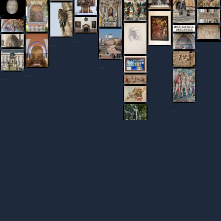
...
...
...
...
...
...
...
...
...