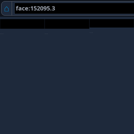
⌂
...
...
...