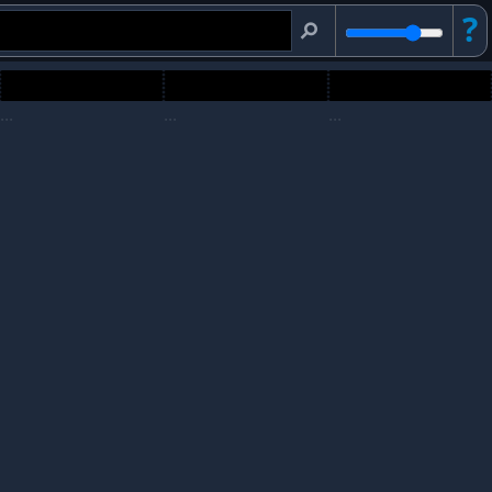
?
⚲
...
...
...