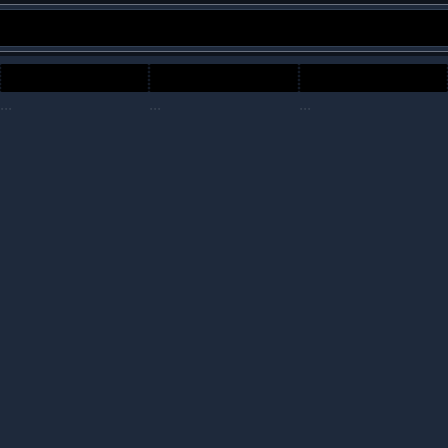
...
...
...