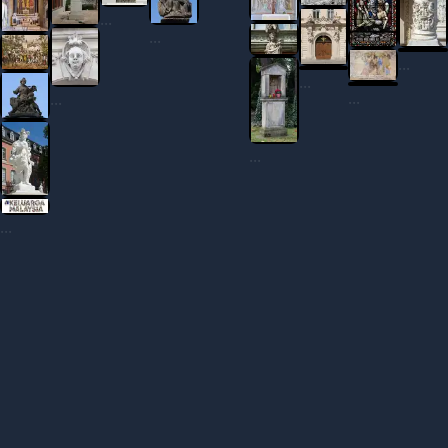
...
...
...
...
...
...
...
...
...