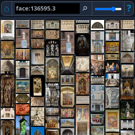
⌂
?
⚲