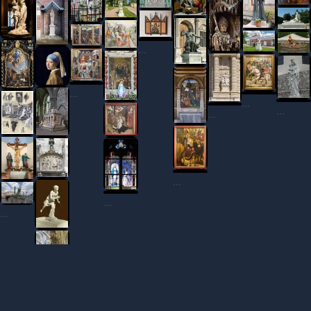
...
...
...
...
...
...
...
...