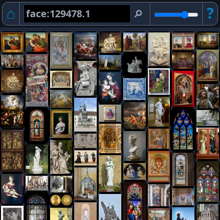
⌂
?
⚲