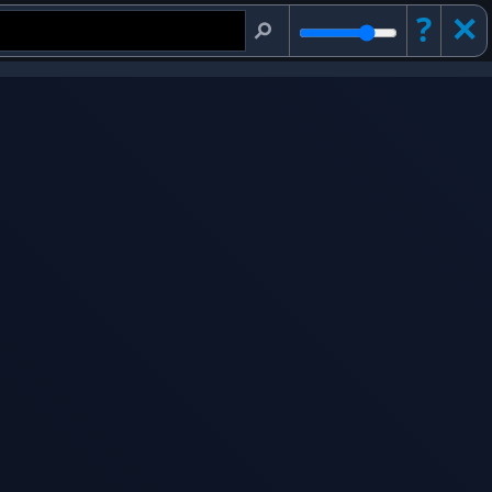
?
✕︎
⚲