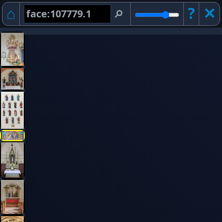
⌂
?
✕︎
⚲